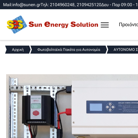
Mail:info@sunen.gr
Τηλ: 2104960248, 2109425120
Δευ - Παρ 09:00 - 
Προιόντ
Αρχική
Φωτοβολταϊκά Πακέτα για Αυτονομία
ΑΥΤΟΝΟΜΟ ΣΥΣ