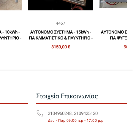
4467
44
- 10kWh -
ΑΥΤΟΝΟΜΟ ΣΥΣΤΗΜΑ - 15kWh -
ΑΥΤΟΝΟΜΟ ΣΥΣΤΗ
ΛΥΝΤΗΡΙΟ -
ΓΙΑ ΚΛΙΜΑΤΙΣΤΙΚΟ & ΠΛΥΝΤΗΡΙΟ -
ΓΙΑ ΨΥΓΕΙΟ 
ES - A05)
ΕΝΙΣΧΥΜΕΝΗ ΛΥΣΗ (SES - A07)
ΚΑΛΟΚΑΙΡΙ (
8150,00 €
900,
Στοιχεία Επικοινωνίας
2104960248, 2109425120
Δευ - Παρ 09:00 π.μ - 17:00 μ.μ