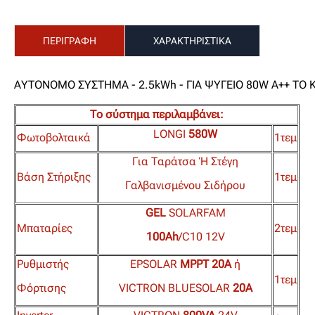
ΠΕΡΙΓΡΑΦΗ
ΧΑΡΑΚΤΗΡΙΣΤΙΚΑ
ΑΥΤΟΝΟΜΟ ΣΥΣΤΗΜΑ - 2.5kWh - ΓΙΑ ΨΥΓΕΙΟ 80W Α++ ΤΟ ΚΑ
Το σύστημα περιλαμβάνει:
LONGI
580W
Φωτοβολταικά
1τεμ
Για Ταράτσα ή Στέγη
Βάση Στήριξης
1τεμ
Γαλβανισμένου Σιδήρου
GEL
SOLARFAM
Μπαταρίες
2τεμ
100Ah
/C10 12V
Ρυθμιστής
EPSOLAR
MPPT 20A
ή
1τεμ
Φόρτισης
VICTRON BLUESOLAR
20Α