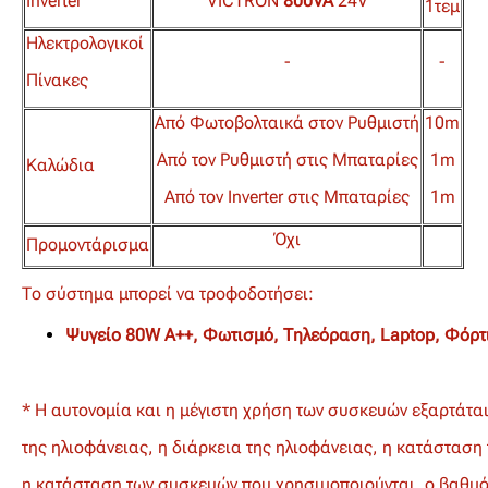
Inverter
VICTRON
800VA
24V
1τεμ
Ηλεκτρολογικοί
-
-
Πίνακες
Από Φωτοβολταικά στον Ρυθμιστή
10m
Από τον Ρυθμιστή στις Μπαταρίες
1m
Καλώδια
Από τον Inverter στις Μπαταρίες
1m
Όχι
Προμοντάρισμα
Το σύστημα μπορεί να τροφοδοτήσει:
Ψυγείο 80W A++, Φωτισμό, Τηλεόραση, Laptop, Φόρτι
* Η αυτονομία και η μέγιστη χρήση των συσκευών εξαρτάτα
της ηλιοφάνειας, η
διάρκεια της ηλιοφάνειας, η κατάσταση 
η κατάσταση των συσκευών
που
χρησιμοποιούνται, ο βαθμό