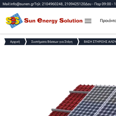
Mail:info@sunen.gr
Τηλ: 2104960248, 2109425120
Δευ - Παρ 09:00 - 
Προιόντ
Αρχική
Συστήματα Βάσεων για Στέγη
ΒΑΣΗ ΣΤΗΡΙΞΗΣ ΑΛΟΥΜ