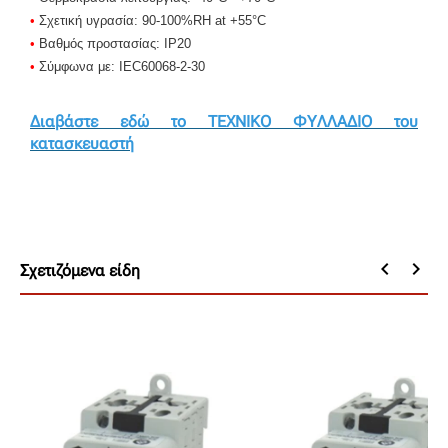
•
Σχετική υγρασία: 90-100%RH at +55°C
•
Βαθμός προστασίας: IP20
•
Σύμφωνα με: IEC60068-2-30
Διαβάστε εδώ το ΤΕΧΝΙΚΟ ΦΥΛΛΑΔΙΟ του
κατασκευαστή
keyboard_arrow_left
keyboard_arrow_right
Σχετιζόμενα είδη