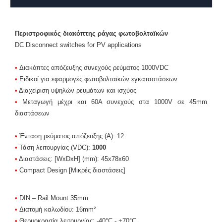
Περιστροφικός διακόπτης ράγας φωτοβολταϊκών
DC Disconnect switches for PV applications
•
Διακόπτες απόζευξης συνεχούς ρεύματος 1000VDC
•
Ειδικοί για εφαρμογές φωτοβολταϊκών εγκαταστάσεων
•
Διαχείριση υψηλών ρευμάτων και ισχύος
•
Μεταγωγή μέχρι και 60Α συνεχούς στα 1000V σε 45mm
διαστάσεων
•
Ένταση ρεύματος απόζευξης (Α): 12
•
Τάση λειτουργίας (VDC):
1000
•
Διαστάσεις: [WxDxH] (mm): 45x78x60
•
Compact Design [Μικρές διαστάσεις]
•
DIN – Rail Mount 35mm
•
Διατομή καλωδίου: 16mm²
•
Θερμοκρασία λειτουργίας: -40°C - +70°C