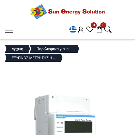
0
0
Αρχική
Παρελκόμενα για In ...
ΕΞΥΠΝΟΣ ΜΕΤΡΗΤΗΣ H ...