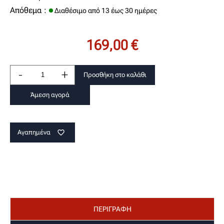
Απόθεμα :
Διαθέσιμο από 13 έως 30 ημέρες
169,00 €
-
+
Προσθήκη στο καλάθι
Άμεση αγορά
Αγαπημένα
favorite_border
ΠΕΡΙΓΡΑΦΗ