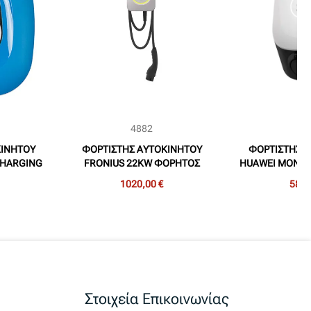
4882
48
ΚΙΝΗΤΟΥ
ΦΟΡΤΙΣΤΗΣ ΑΥΤΟΚΙΝΗΤΟΥ
ΦΟΡΤΙΣΤΗΣ 
CHARGING
FRONIUS 22KW ΦΟΡΗΤΟΣ
HUAWEI ΜΟΝΟΦ
S
(WATTPILOT HOME 22 J)
(SCharger
1020,00 €
589,
Στοιχεία Επικοινωνίας