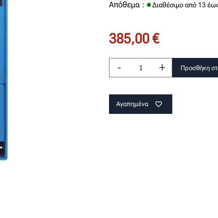
Απόθεμα :
Διαθέσιμο από 13 έω
385,00 €
-
+
Προσθήκη στ
Αγαπημένα
favorite_border