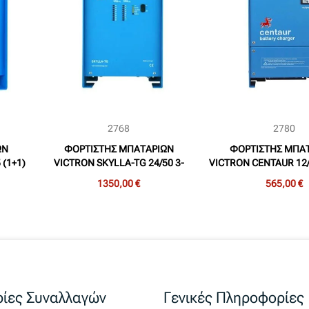
2768
2780
ΩΝ
ΦΟΡΤΙΣΤΗΣ ΜΠΑΤΑΡΙΩΝ
ΦΟΡΤΙΣΤΗΣ ΜΠΑ
 (1+1)
VICTRON SKYLLA-TG 24/50 3-
VICTRON CENTAUR 12/6
)
phase (1+1) (24V, 50A, 2 ΕΞΟΔΩΝ,
60A, 3 ΕΞΟΔ
1350,00 €
565,00 €
ΤΡΙΦΑΣΙΚΟΣ)
ίες Συναλλαγών
Γενικές Πληροφορίες