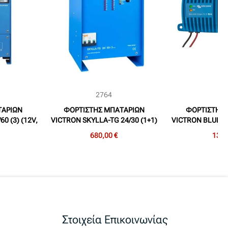
2764
34
ΤΑΡΙΩΝ
ΦΟΡΤΙΣΤΗΣ ΜΠΑΤΑΡΙΩΝ
ΦΟΡΤΙΣΤΗΣ
0 (3) (12V,
VICTRON SKYLLA-TG 24/30 (1+1)
VICTRON BLUE SM
ΩΝ)
(24V, 30A, 2 ΕΞΟΔΩΝ)
(1) (12V, 13
680,00 €
139,
Στοιχεία Επικοινωνίας