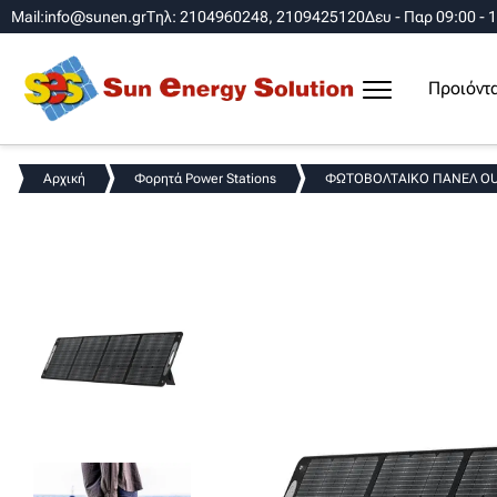
Mail:info@sunen.gr
Τηλ: 2104960248, 2109425120
Δευ - Παρ 09:00 - 
Προιόντ
Αρχική
Φορητά Power Stations
ΦΩΤΟΒΟΛΤΑΙΚΟ ΠΑΝΕΛ OUK