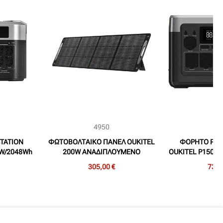
4950
49
TATION
ΦΩΤΟΒΟΛΤΑΙΚΟ ΠΑΝΕΛ OUKITEL
ΦΟΡΗΤΟ POW
0W/2048Wh
200W ΑΝΑΔΙΠΛΟΥΜΕΝΟ
OUKITEL P1500E
ΜΟΝΟΚΡΥΣΤΑΛΛΙΚΟ
(EU/
305,00 €
730,