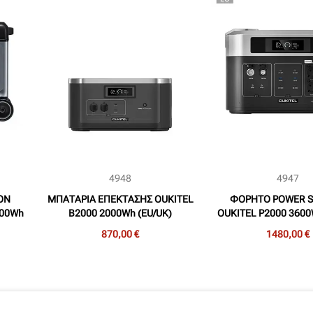
4948
4947
ON
ΜΠΑΤΑΡΙΑ ΕΠΕΚΤΑΣΗΣ OUKITEL
ΦΟΡΗΤΟ POWER S
000Wh
B2000 2000Wh (EU/UK)
OUKITEL P2000 360
(EU/UK)
870,00 €
1480,00 €