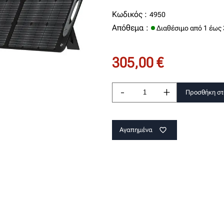
Κωδικός :
4950
Απόθεμα :
Διαθέσιμο από 1 έως 
305,00 €
-
+
Προσθήκη στ
Αγαπημένα
favorite_border