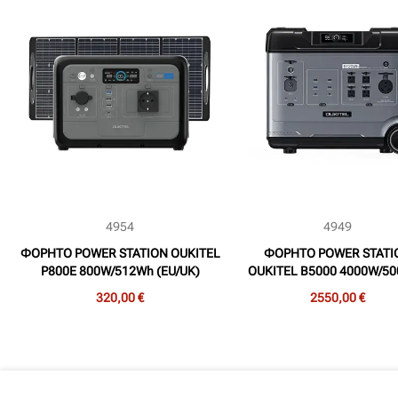
4954
4949
ΦΟΡΗΤΟ POWER STATION OUKITEL
ΦΟΡΗΤΟ POWER STATI
P800E 800W/512Wh (EU/UK)
OUKITEL B5000 4000W/5
(EU/UK)
320,00 €
2550,00 €