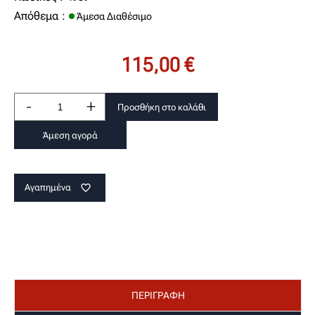
Απόθεμα :
Άμεσα Διαθέσιμο
115,00 €
-
+
Προσθήκη στο καλάθι
Άμεση αγορά
Αγαπημένα
favorite_border
ΠΕΡΙΓΡΑΦΗ