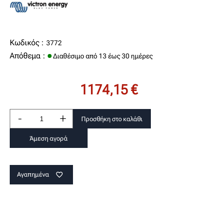
Κωδικός :
3772
Απόθεμα :
Διαθέσιμο από 13 έως 30 ημέρες
1174,15 €
-
+
Προσθήκη στο καλάθι
Άμεση αγορά
Αγαπημένα
favorite_border