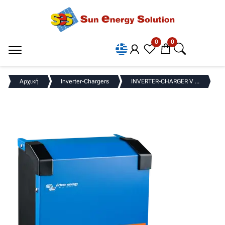
0
0
Αρχική
Inverter-Chargers
INVERTER-CHARGER V ...