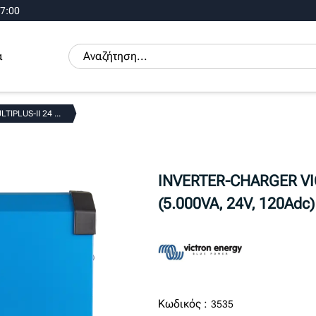
17:00
α
PLUS-II 24 ...
INVERTER-CHARGER VIC
(5.000VA, 24V, 120Adc)
Κωδικός :
3535