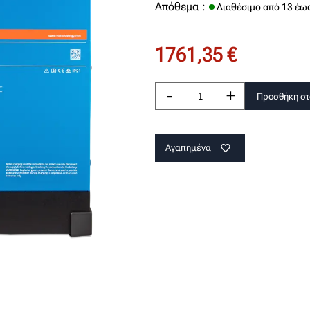
Απόθεμα :
Διαθέσιμο από 13 έω
1761,35 €
-
+
Προσθήκη στ
Αγαπημένα
favorite_border