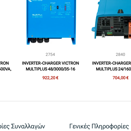
2754
2840
TRON
INVERTER-CHARGER VICTRON
INVERTER-CHARGER
500VA,
MULTIPLUS 48/3000/35-16
MULTIPLUS 24/160
(3.000VA, 48V, 35Adc)
(1.600VA, 24V, 
922,20 €
704,00 €
ίες Συναλλαγών
Γενικές Πληροφορίες