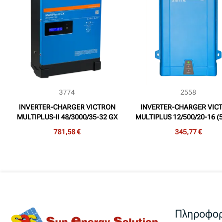
3774
2558
INVERTER-CHARGER VICTRON
INVERTER-CHARGER VIC
MULTIPLUS-II 48/3000/35-32 GX
MULTIPLUS 12/500/20-16 (
(3.000VA, 48V, 35Adc)
12V, 20Adc)
781,58 €
345,77 €
Πληροφορ