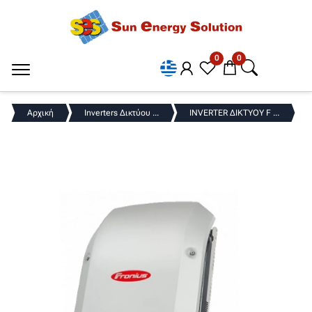
0
0
Αρχική
Inverters Δικτύου ...
INVERTER ΔΙΚΤΥΟΥ F ...