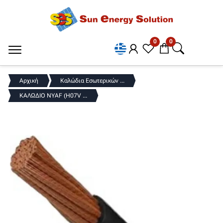
0
0
Αρχική
Καλώδια Εσωτερικών ...
ΚΑΛΩΔΙΟ NYAF (H07V ...