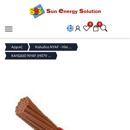
0
0
Αρχική
Καλώδια NYAF - Ηλε ...
ΚΑΛΩΔΙΟ NYAF (H07V ...