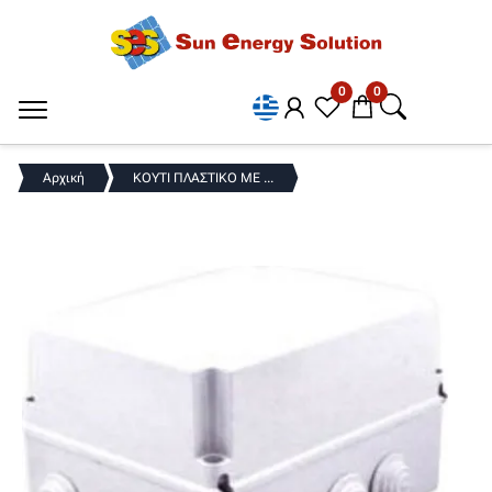
0
0
Αρχική
KOYTI ΠΛΑΣΤΙΚΟ ΜΕ ...