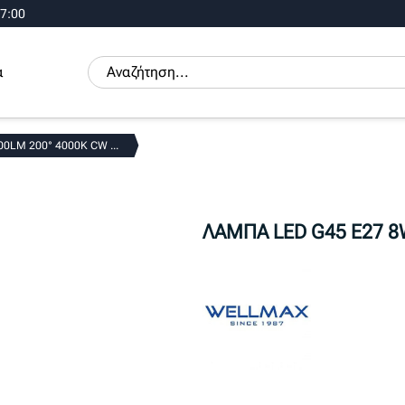
17:00
α
0LM 200° 4000K CW ...
ΛΑΜΠΑ LED G45 E27 8