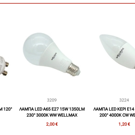
3209
3224
M 120°
ΛΑΜΠΑ LED A65 E27 15W 1350LM
ΛΑΜΠΑ LED ΚΕΡΙ Ε14
230° 3000Κ WW WELLMAX
200° 4000K CW W
2,00 €
1,20 €