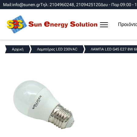
Mail:info@sunen.gr
Τηλ: 2104960248, 2109425120
Δευ - Παρ 09:00 - 
Προιόντ
Αρχική
Λαμπτήρες LED 230VAC
ΛΑΜΠΑ LED G45 E27 8W 60