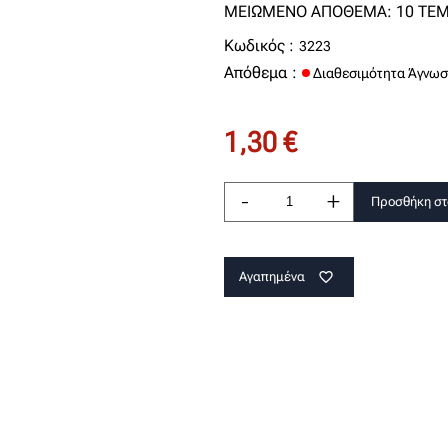
ΜΕΙΩΜΕΝΟ ΑΠΟΘΕΜΑ: 10 ΤΕΜ
Κωδικός :
3223
Απόθεμα :
Διαθεσιμότητα Άγνωσ
1,30 €
-
+
Προσθήκη στ
Αγαπημένα
favorite_border