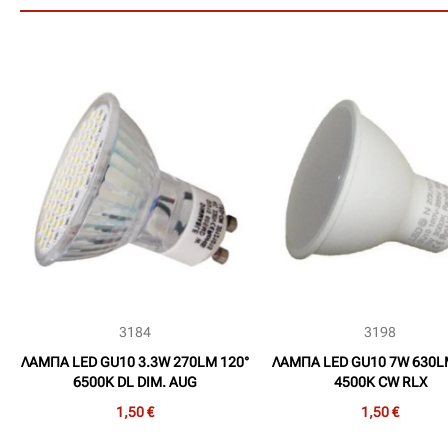
3184
3198
ΛΑΜΠΑ LED GU10 3.3W 270LM 120°
ΛΑΜΠΑ LED GU10 7W 630L
6500K DL DIM. AUG
4500K CW RLX
1,50 €
1,50 €