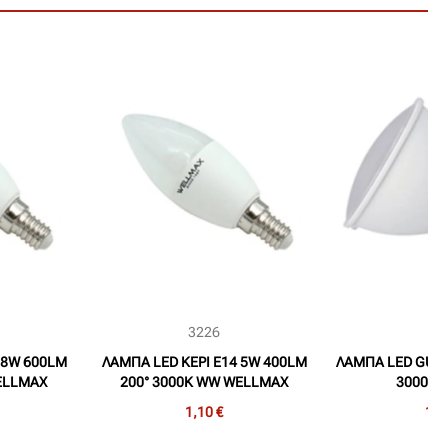
3226
31
 8W 600LM
ΛΑΜΠΑ LED ΚΕΡΙ Ε14 5W 400LM
ΛΑΜΠΑ LED GU10
ELLMAX
200° 3000K WW WELLMAX
3000K 
1,10 €
1,0