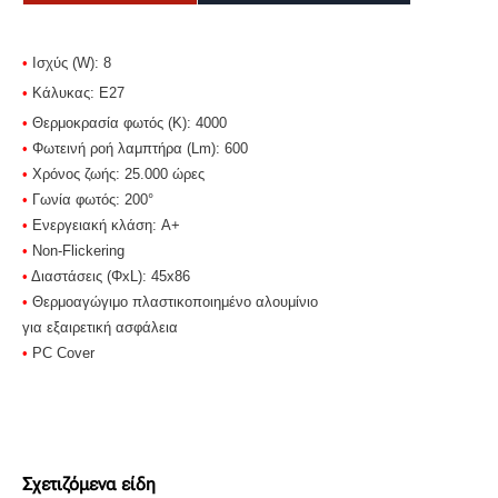
•
Ισχύς (W): 8
•
Κάλυκας
: Ε27
•
Θερμοκρασία φωτός (Κ): 4000
•
Φωτεινή ροή λαμπτήρα (Lm): 600
•
Χρόνος ζωής: 25.000 ώρες
•
Γωνία φωτός: 200°
•
Ενεργειακή κλάση: A+
•
Non-Flickering
•
Διαστάσεις (ΦxL): 45x86
•
Θερμοαγώγιμο πλαστικοποιημένο αλουμίνιο
για εξαιρετική ασφάλεια
•
PC Cover
Σχετιζόμενα είδη