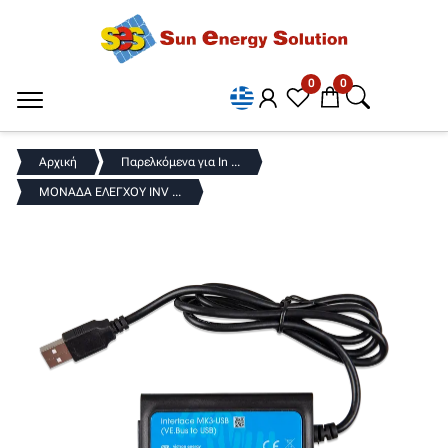
0
0
Αρχική
Παρελκόμενα για In ...
ΜΟΝΑΔΑ ΕΛΕΓΧΟΥ INV ...