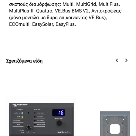
σκοπούς διαμόρφωσης: Multi, MultiGrid, MultiPlus,
MultiPlus-II, Quattro, VE.Bus BMS V2, Αντιστροφέας
(μόνο μοντέλα με θύρα επικοινωνίας VE.Bus),
ECOmulti, EasySolar, EasyPlus.
keyboard_arrow_left
keyboard_arrow_right
Σχετιζόμενα είδη