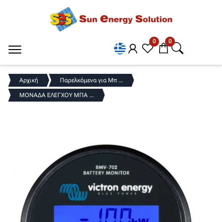
0
0
Αρχική
Παρελκόμενα για Μπ ...
ΜΟΝΑΔΑ ΕΛΕΓΧΟΥ ΜΠΑ ...