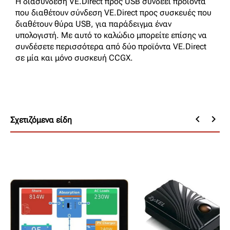
Η διασύνδεση VE.Direct προς USB συνδέει προϊόντα
που διαθέτουν σύνδεση VE.Direct προς συσκευές που
διαθέτουν θύρα USB, για παράδειγμα έναν
υπολογιστή. Με αυτό το καλώδιο μπορείτε επίσης να
συνδέσετε περισσότερα από δύο προϊόντα VE.Direct
σε μία και μόνο συσκευή CCGX.
keyboard_arrow_left
keyboard_arrow_right
Σχετιζόμενα είδη