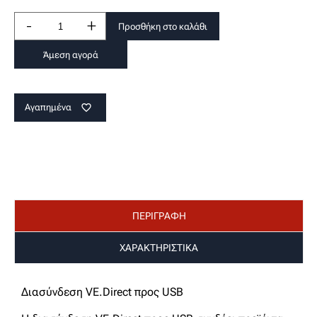
-
+
Προσθήκη στο καλάθι
Άμεση αγορά
Αγαπημένα
favorite_border
ΠΕΡΙΓΡΑΦΗ
ΧΑΡΑΚΤΗΡΙΣΤΙΚΑ
Διασύνδεση VE.Direct προς USB