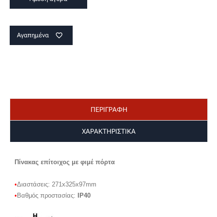
Αγαπημένα
favorite_border
ΠΕΡΙΓΡΑΦΗ
ΧΑΡΑΚΤΗΡΙΣΤΙΚΑ
Πίνακας επίτοιχος με φιμέ πόρτα
•
Διαστάσεις: 271x325x97mm
•
Βαθμός προστασίας:
IP40