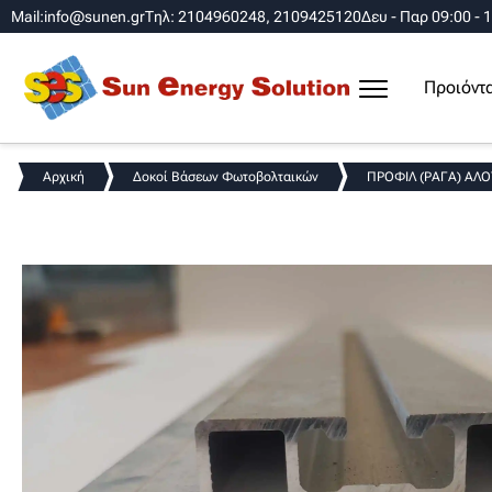
Mail:info@sunen.gr
Τηλ: 2104960248, 2109425120
Δευ - Παρ 09:00 - 
Προιόντ
Αρχική
Δοκοί Βάσεων Φωτοβολταικών
ΠΡΟΦΙΛ (ΡΑΓΑ) ΑΛΟΥ