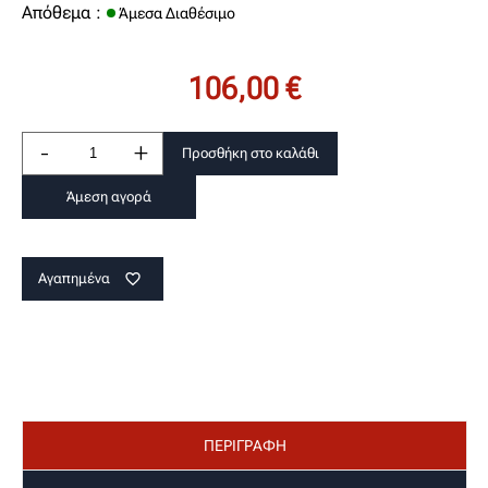
Απόθεμα :
Άμεσα Διαθέσιμο
106,00 €
-
+
Προσθήκη στο καλάθι
Άμεση αγορά
Αγαπημένα
favorite_border
ΠΕΡΙΓΡΑΦΗ