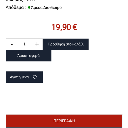
Απόθεμα :
Άμεσα Διαθέσιμο
19,90 €
-
+
Προσθήκη στο καλάθι
Άμεση αγορά
Αγαπημένα
favorite_border
ΠΕΡΙΓΡΑΦΗ